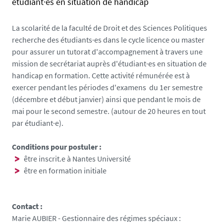
étudiant·es en situation de handicap
f
s
a
o
La scolarité de la faculté de Droit et des Sciences Politiques
l
c
recherche des étudiants·es dans le cycle licence ou master
s
i
pour assurer un tutorat d'accompagnement à travers une
e
e
mission de secrétariat auprès d'étudiant·es en situation de
t
handicap en formation. Cette activité rémunérée est à
e
exercer pendant les périodes d'examens du 1er semestre
s
(décembre et début janvier) ainsi que pendant le mois de
.
mai pour le second semestre. (autour de 20 heures en tout
u
par étudiant·e).
n
i
Conditions pour postuler :
v
être inscrit.e à Nantes Université
-
être en formation initiale
n
a
n
Contact :
t
Marie AUBIER - Gestionnaire des régimes spéciaux :
e