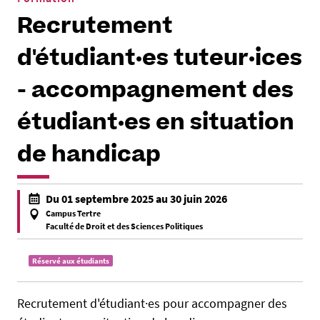
Recrutement
d'étudiant·es tuteur·ices
- accompagnement des
étudiant·es en situation
de handicap
h
Du 01 septembre 2025 au 30 juin 2026
t
Campus Tertre
t
Faculté de Droit et des Sciences Politiques
f
p
a
s
Réservé aux étudiants
l
:
s
/
Recrutement d'étudiant·es pour accompagner des
e
/