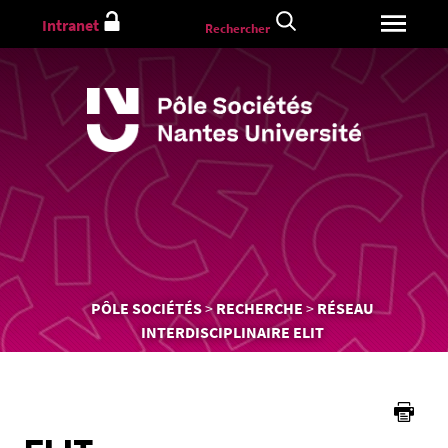
Aller
Intranet
Rechercher
au
contenu
Vous
PÔLE SOCIÉTÉS
RECHERCHE
RÉSEAU
êtes
INTERDISCIPLINAIRE ELIT
ici :