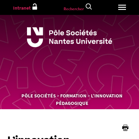
Aller
Intranet
Rechercher
au
contenu
Vous
PÔLE SOCIÉTÉS
FORMATION
L’INNOVATION
êtes
PÉDAGOGIQUE
ici :