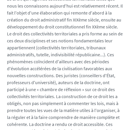
e
c
nous les connaissons aujourd'hui est relativement récent. Il
f
i
fait l'objet d'une élaboration qui remonte d'abord à la
a
e
création du droit administratif fin XIXème siècle, ensuite au
l
t
développement du droit constitutionnel fin XXème siècle.
s
e
Le droit des collectivités territoriales a pris forme au sein de
e
s
ces deux disciplines et ses notions fondamentales leur
.
appartiennent (collectivités territoriales, tribunaux
u
administratifs, tutelle, indivisibilité républicaine...). Ces
n
phénomènes coïncident d'ailleurs avec des périodes
i
d'évolution accélérées de la civilisation favorables aux
v
nouvelles constructions. Des juristes (conseillers d'État,
-
professeurs d'université), auteurs de la doctrine, ont
n
participé à une « chambre de réflexion » sur ce droit des
a
collectivités territoriales. La construction de ce droit les a
n
obligés, non pas simplement à commenter les lois, mais à
t
prendre toutes les vues de la matière utiles à l'organiser, à
e
la réguler et à la faire comprendre de manière complète et
s
cohérente. La doctrine a rendu ce droit accessible. Ces
.