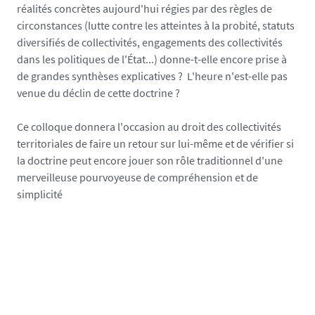
l
réalités concrètes aujourd'hui régies par des règles de
l
circonstances (lutte contre les atteintes à la probité, statuts
o
diversifiés de collectivités, engagements des collectivités
q
dans les politiques de l'État...) donne-t-elle encore prise à
u
de grandes synthèses explicatives ? L'heure n'est-elle pas
e
venue du déclin de cette doctrine ?
-
b
Ce colloque donnera l'occasion au droit des collectivités
e
territoriales de faire un retour sur lui-même et de vérifier si
r
la doctrine peut encore jouer son rôle traditionnel d'une
t
merveilleuse pourvoyeuse de compréhension et de
r
simplicité
a
n
d
-
f
a
u