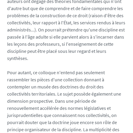
auteurs ont dégagé des théories fondamentales qui n'ont
f
d'autre but que de comprendre et de faire comprendre les
r
problèmes de la construction de ce droit (raison d'être des
/
collectivités, leur rapport à l'État, les services rendus à leurs
m
administrés...). On pourrait prétendre qu'une discipline est
e
passée à l'âge adulte si elle parvient alors à s'incarner dans
d
les leçons des professeurs, si l'enseignement de cette
i
discipline peut être placé sous leur regard et leurs
a
synthèses.
s
/
Pour autant, ce colloque n'entend pas seulement
p
rassembler les pièces d'une collection donnant à
h
contempler un musée des doctrines du droit des
o
collectivités territoriales. Le sujet possède également une
t
dimension prospective. Dans une période de
o
renouvellement accélérée des normes législatives et
/
jurisprudentielles que connaissent nos collectivités, on
c
pourrait douter que la doctrine joue encore son rôle de
o
principe organisateur de la discipline. La multiplicité des