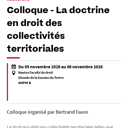
Colloque - La doctrine
en droit des
collectivités
territoriales
h
Du 05 novembre 2026 au 06 novembre 2026
t
Nantes Faculté de droit
t
Chemin de la Censive du Tertre
AMPHI B
p
s
:
f
/
a
Colloque organisé par Bertrand Faure
/
l
s
s
o
Le droit qui régit nos collectivités territoriales telles que